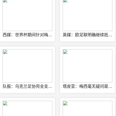
西媒：世界杯期间针对梅西的威胁最多，多人扬言要炸弹袭击阿根廷
英媒：欧足联明确继续抵制FIFA赛事，中北美多国不再信任因凡蒂诺
队报：乌克兰足协完全支持欧足联，反对因凡蒂诺缺乏透明度的计划
塔皮亚：梅西毫无疑问是2026世界杯最佳，国家队大门永远为他敞开