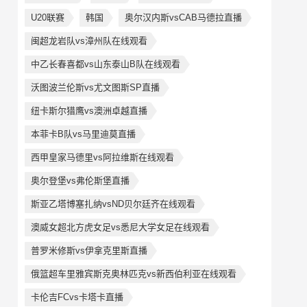
U20联赛
韩国
奥尔汉内斯vsCAB马德拉直播
闽超龙岩队vs漳州队在线观看
中乙长春喜都vs山东泰山B队在线观看
沃图波兰伦斯vs尤文图斯SP直播
纽卡斯尔猎鹰vs澳洲卓越直播
本菲卡B队vs马里迪莫直播
西甲皇家马德里vs阿拉维斯在线观看
奥尔登堡vs弗伦斯堡直播
斯亚乙塔博塞扎纳vsND贝尔廷齐在线观看
澳威女超北方虎女足vs悉尼大学女足在线观看
普罗米修斯vs伊拿克里斯直播
俄篮超车里雅宾斯克奥林匹克vs新西伯利亚在线观看
卡伦吉FCvs卡塔卡直播