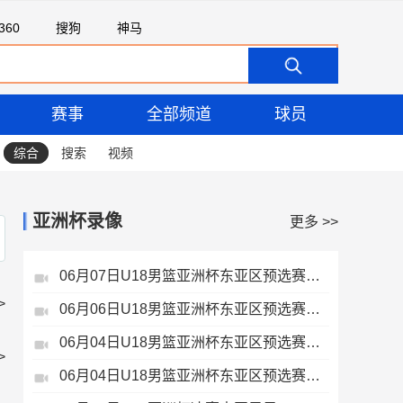
360
搜狗
神马
赛事
全部频道
球员
综合
搜索
视频
亚洲杯录像
更多 >>
06月07日U18男篮亚洲杯东亚区预选赛中国U18男篮VS日本U18男篮全场录像
>
06月06日U18男篮亚洲杯东亚区预选赛韩国U18男篮VS中国U18男篮全场录像
06月04日U18男篮亚洲杯东亚区预选赛中国香港U18男篮VS中国U18男篮全场录像
>
06月04日U18男篮亚洲杯东亚区预选赛中国香港U18男篮VS中国U18男篮全场录像