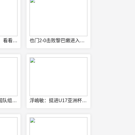
世界杯到底有多难，看看这些水土不服的冠军们吧！
也门2-0击败黎巴嫩进入亚洲杯正赛，将与韩国、阿联酋、越南同组
日本U17主帅：中国队组织纪律很强 决赛肯定不同于此前小组赛交手
浮嶋敏：挺进U17亚洲杯对中国足球意义重大 这体现出多年来的努力