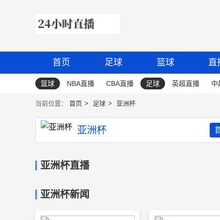
首页
足球
篮球
直
篮球
NBA直播
CBA直播
足球
英超直播
中
当前位置：
首页
足球
亚洲杯
亚洲杯
亚洲杯直播
亚洲杯新闻